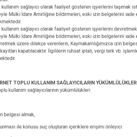
u kullanım sağlayıcı olarak faaliyet gösteren işyerlerini taşımak 
eyle Mülki İdare Amirliğine bildirmeleri, eski izin belgelerini iade
kmektedir.
u kullanım sağlayıcı olarak faaliyet gösteren işyerlerini devretme
eyle Mülki İdare Amirliğine bildirmeleri, eski izin belgelerini iad
retmek üzere dilekçe verenlerin, Kaymakamlığımızca izin belgesi 
yıtları kapatılacaktır. İlgililerin ruhsat iptali, vergi terk vb. işleml
ektedir.
ERNET TOPLU KULLANIM SAĞLAYICILARIN YÜKÜMLÜLÜKLERİ
oplu kullanım sağlayıcılarının yükümlülükleri
in belgesi almak,
runması ile konusu suç oluşturan içeriklere erişimi önleyici