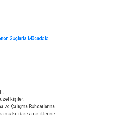
Toroslar
Yenişehir
lenen Suçlarla Mücadele
 :
zel kişiler,
ma ve Çalışma Ruhsatlarına
ra mülki idare amirliklerine