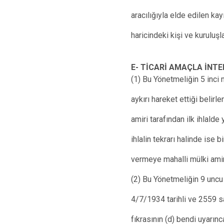
aracılığıyla elde edilen ka
haricindeki kişi ve kuruluşl
E- TİCARİ AMAÇLA İNT
(1) Bu Yönetmeliğin 5 inci 
aykırı hareket ettiği belirl
amiri tarafından ilk ihlald
ihlalin tekrarı halinde ise 
vermeye mahalli mülki amir 
(2) Bu Yönetmeliğin 9 uncu 
4/7/1934 tarihli ve 2559 sa
fıkrasının (d) bendi uyarınca