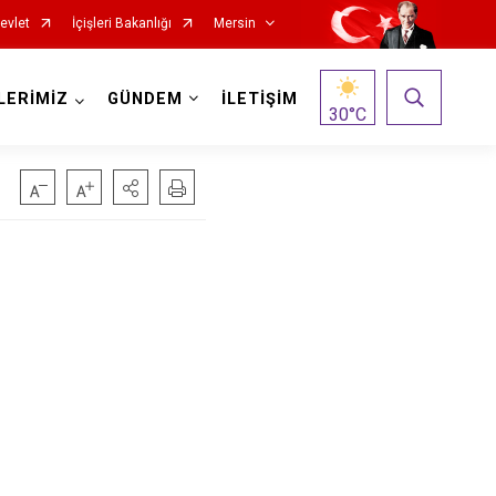
evlet
İçişleri Bakanlığı
Mersin
LERİMİZ
GÜNDEM
İLETİŞİM
30
°C
Silifke
Tarsus
Akdeniz
Mezitli