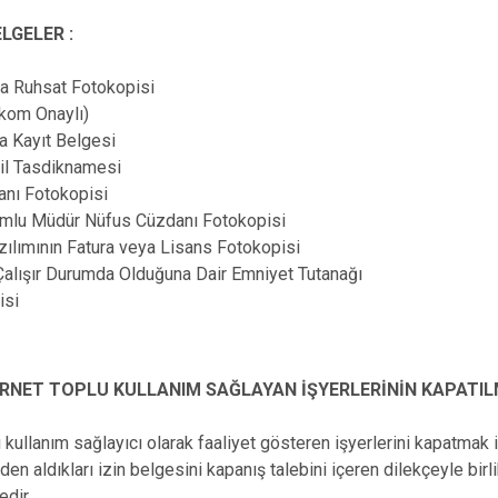
LGELER :
ma Ruhsat Fotokopisi
ekom Onaylı)
a Kayıt Belgesi
cil Tasdiknamesi
anı Fotokopisi
orumlu Müdür Nüfus Cüzdanı Fotokopisi
azılımının Fatura veya Lisans Fotokopisi
Çalışır Durumda Olduğuna Dair Emniyet Tutanağı
isi
ERNET TOPLU KULLANIM SAĞLAYAN İŞYERLERİNİN KAPATIL
u kullanım sağlayıcı olarak faaliyet gösteren işyerlerini kapatmak
nden aldıkları izin belgesini kapanış talebini içeren dilekçeyle birl
dir.