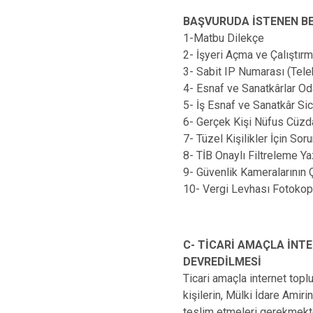
BAŞVURUDA İSTENEN BE
1-Matbu Dilekçe
2- İşyeri Açma ve Çalıştır
3- Sabit IP Numarası (Tel
4- Esnaf ve Sanatkârlar Od
5- İş Esnaf ve Sanatkâr Si
6- Gerçek Kişi Nüfus Cüzd
7- Tüzel Kişilikler İçin S
8- TİB Onaylı Filtreleme Y
9- Güvenlik Kameralarının 
10- Vergi Levhası Fotokop
C- TİCARİ AMAÇLA İNT
DEVREDİLMESİ
Ticari amaçla internet topl
kişilerin, Mülki İdare Amiri
teslim etmeleri gerekmekte