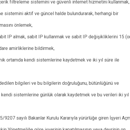
çerik filtreleme sistemini ve güvenli internet hizmetini kullanmak,
eme sistemini aktif ve güncel halde bulundurarak, herhangi bir
lmasını önlemek,
abit IP almak, sabit IP kullanmak ve sabit IP değişikliklerini 15 (o
dare amirliklerine bildirmek,
ronik ortamda kendi sistemlerine kaydetmek ve iki yıl süre ile
edilen bilgileri ve bu bilgilerin doğruluğunu, bütünlüğünü ve
i kendi sistemlerine günlük olarak kaydetmek ve bu verileri iki yıl
5/9207 sayılı Bakanlar Kurulu Kararıyla yürürlüğe giren İşyeri Aç
şkin Yönetmeliğe göre işyerinin kapatılmasının veya devrinin on