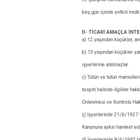
beş gün içinde yetkili mülk
D- TİCARİ AMAÇLA İNT
a) 12 yaşından küçükler, anc
b) 15 yaşından küçükler ya
işyerlerine alınmazlar.
c) Tütün ve tütün mamuller
tespiti halinde ilgililer ha
Önlenmesi ve Kontrolü Hak
ç) İşyerlerinde 21/6/1927 
Kanununa aykırı hareket ed
d) İşyerlerinde 8/6/1942 tar