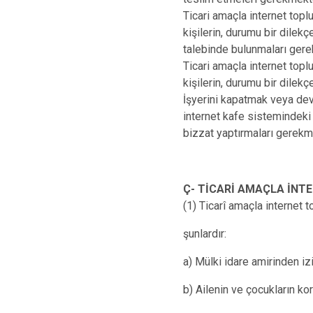
Ticari amaçla internet topl
kişilerin, durumu bir dilekç
talebinde bulunmaları gere
Ticari amaçla internet topl
kişilerin, durumu bir dilekç
İşyerini kapatmak veya dev
internet kafe sistemindeki ka
bizzat yaptırmaları gerekm
Ç- TİCARİ AMAÇLA İNT
(1) Ticarî amaçla internet t
şunlardır:
a) Mülki idare amirinden iz
b) Ailenin ve çocukların ko