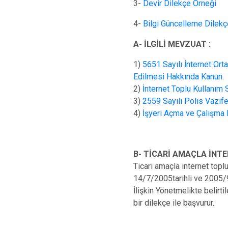
3-
Devir Dilekçe Örneği
4-
Bilgi Güncelleme Dilekç
A- İLGİLİ MEVZUAT :
1)
5651 Sayılı İnternet Ort
Edilmesi Hakkında Kanun.
2)
İnternet Toplu Kullanım 
3)
2559 Sayılı Polis Vazife
4)
İşyeri Açma ve Çalışma R
B- TİCARİ AMAÇLA İNTE
Ticari amaçla internet topl
14/7/2005tarihli ve 2005/9
İlişkin Yönetmelikte belirt
bir dilekçe ile başvurur.