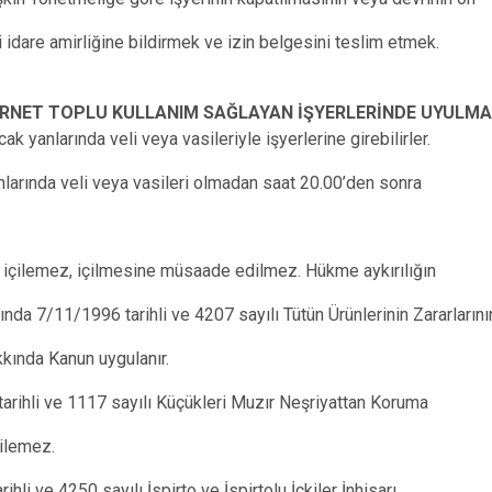
i idare amirliğine bildirmek ve izin belgesini teslim etmek.
ERNET TOPLU KULLANIM SAĞLAYAN İŞYERLERİNDE UYULMAS
ak yanlarında veli veya vasileriyle işyerlerine girebilirler.
nlarında veli veya vasileri olmadan saat 20.00’den sonra
i içilemez, içilmesine müsaade edilmez. Hükme aykırılığın
kkında 7/11/1996 tarihli ve 4207 sayılı Tütün Ürünlerinin Zararlarını
kında Kanun uygulanır.
tarihli ve 1117 sayılı Küçükleri Muzır Neşriyattan Koruma
ilemez.
ihli ve 4250 sayılı İspirto ve İspirtolu İçkiler İnhisarı