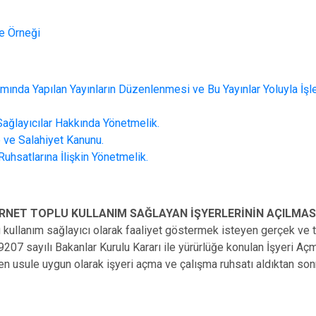
Erdemli
Gülnar
e Örneği
Mut
amında Yapılan Yayınların Düzenlenmesi ve Bu Yayınlar Yoluyla İş
Sağlayıcılar Hakkında Yönetmelik.
 ve Salahiyet Kanunu.
uhsatlarına İlişkin Yönetmelik.
RNET TOPLU KULLANIM SAĞLAYAN İŞYERLERİNİN AÇILMASI
u kullanım sağlayıcı olarak faaliyet göstermek isteyen gerçek ve tü
207 sayılı Bakanlar Kurulu Kararı ile yürürlüğe konulan İşyeri Aç
ilen usule uygun olarak işyeri açma ve çalışma ruhsatı aldıktan son