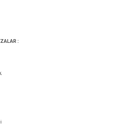
ZALAR :
;
i