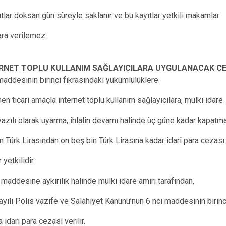
yıtlar doksan gün süreyle saklanır ve bu kayıtlar yetkili makamlar
ara verilemez.
ERNET TOPLU KULLANIM SAĞLAYICILARA UYGULANACAK CE
maddesinin birinci fıkrasındaki yükümlülüklere
enen ticari amaçla internet toplu kullanım sağlayıcılara, mülki idare
e yazılı olarak uyarma; ihlalin devamı halinde üç güne kadar kapatma
bin Türk Lirasından on beş bin Türk Lirasına kadar idarî para cezası
yetkilidir.
maddesine aykırılık halinde mülki idare amiri tarafından,
yılı Polis vazife ve Salahiyet Kanunu’nun 6 ncı maddesinin birinc
 idari para cezası verilir.