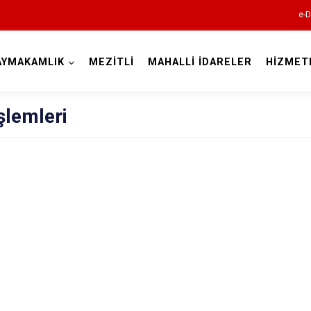
e-D
AYMAKAMLIK
MEZİTLİ
MAHALLİ İDARELER
HİZMET
Mersin
şlemleri
Anamur
Aydıncık
Bozyazı
Çamlıyayla