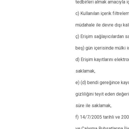
tedbirleri almak amacıyla i
c) Kullanılan içerik filtrel
müdahale ile devre dışı ka
ç) Erişim sağlayıcılardan s
beş) gün içerisinde mülki i
d) Erişim kayıtlarını elekt
saklamak,
e) (d) bendi gereğince kayd
gizliliğini teyit eden değer
süre ile saklamak,
f) 14/7/2005 tarihli ve 200
ve Çalışma Ruhsatlarına İli