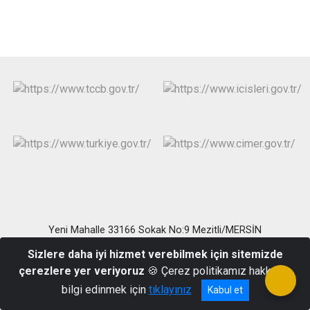
Yeni Mahalle 33166 Sokak No:9 Mezitli/MERSİN
Telefon : (0324) 358 15 59 Belgegeçer : (0324) 358 90 74
Sizlere daha iyi hizmet verebilmek için sitemizde
çerezlere yer veriyoruz
🍪 Çerez politikamız hakkında
bilgi edinmek için
tıklayınız
Kabul et