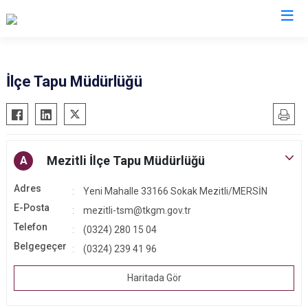
Mersin
İlçe Tapu Müdürlüğü
Anamur
Silifke
Aydıncık
Tarsus
Bozyazı
Akdeniz
Mezitli İlçe Tapu Müdürlüğü
A
Çamlıyayla
Mezitli
Adres
Yeni Mahalle 33166 Sokak Mezitli/MERSİN
Erdemli
Toroslar
E-Posta
mezitli-tsm@tkgm.gov.tr
Gülnar
Yenişehir
Telefon
(0324) 280 15 04
Mut
Belgegeçer
(0324) 239 41 96
Haritada Gör