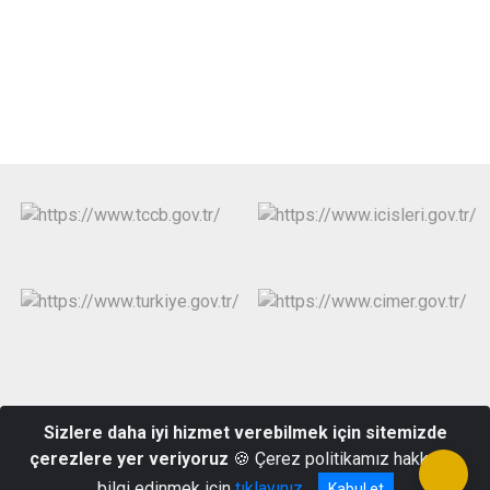
Sizlere daha iyi hizmet verebilmek için sitemizde
Yeni Mahalle 33166 Sokak No:9 Mezitli/MERSİN
çerezlere yer veriyoruz
🍪 Çerez politikamız hakkında
Telefon : (0324) 358 15 59 Belgegeçer : (0324) 358 90 74
bilgi edinmek için
tıklayınız
Kabul et