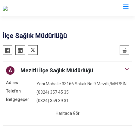
Mersin
İlçe Sağlık Müdürlüğü
Anamur
Silifke
Aydıncık
Tarsus
Bozyazı
Akdeniz
Mezitli İlçe Sağlık Müdürlüğü
A
Çamlıyayla
Mezitli
Adres
Yeni Mahalle 33166 Sokak No:9 Mezitli/MERSİN
Erdemli
Toroslar
Telefon
(0324) 357 45 35
Gülnar
Yenişehir
Belgegeçer
(0324) 359 39 31
Mut
Haritada Gör