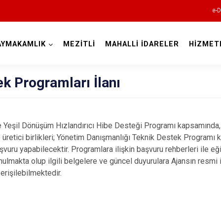
e-D
AYMAKAMLIK
MEZİTLİ
MAHALLİ İDARELER
HİZMET
Mersin
ek Programları İlanı
Yeşil Dönüşüm Hızlandırıcı Hibe Desteği Programı kapsamında, 
ve üretici birlikleri; Yönetim Danışmanlığı Teknik Destek Program
vuru yapabilecektir. Programlara ilişkin başvuru rehberleri ile eğ
Anamur
unulmakta olup ilgili belgelere ve güncel duyurulara Ajansın resmi 
Aydıncık
erişilebilmektedir.
Bozyazı
Çamlıyayla