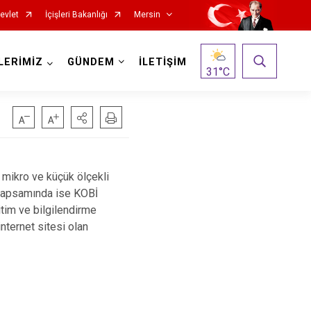
evlet
İçişleri Bakanlığı
Mersin
LERİMİZ
GÜNDEM
İLETİŞİM
31
°C
mikro ve küçük ölçekli
ı kapsamında ise KOBİ
itim ve bilgilendirme
Silifke
internet sitesi olan
Tarsus
Akdeniz
Mezitli